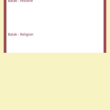
Batak - Historie
Batak - Religion
Familie - Klan - See
Veranstaltungen