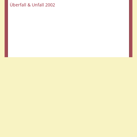
Überfall & Unfall 2002
Das zweite Jahr 2003
Das dritte Jahr 2004